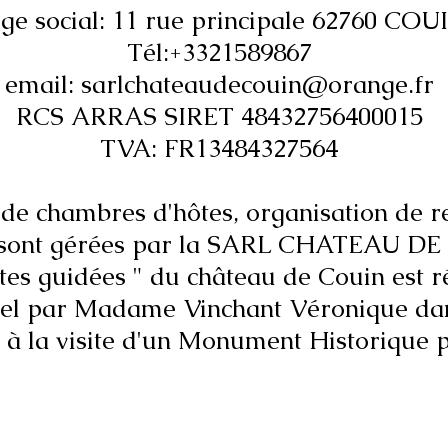
ège social: 11 rue principale 62760 COU
Tél:+3321589867
email: sarlchateaudecouin@orange.fr
RCS ARRAS SIRET 48432756400015
TVA: FR13484327564
s de chambres d'hôtes, organisation de r
 sont gérées par la SARL CHATEAU DE
sites guidées " du château de Couin est ré
nel par Madame Vinchant Véronique dan
e à la visite d'un Monument Histori