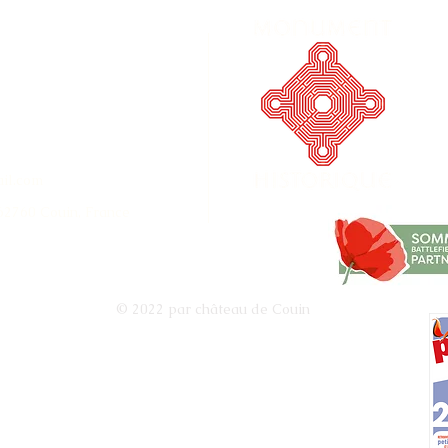
il.com
 62760 Couin, France
© 2022 par château de Couin