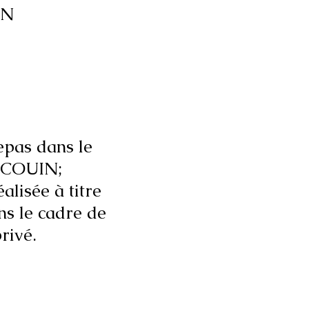
IN
epas dans le
 COUIN;
alisée à titre
s le cadre de
que privé.