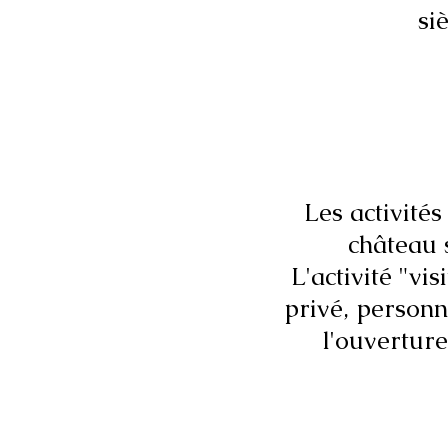
si
Les activité
château
L'activité "vi
privé, person
l'ouvertur