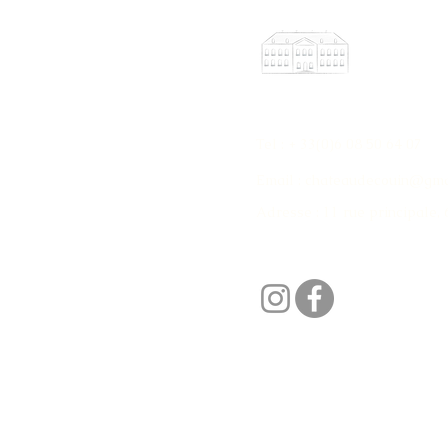
CONTACT
Tel :
+ 33(0)6 08 50 64 07
Email :
chateaudecouin@gma
Adresse : 11 rue principale,